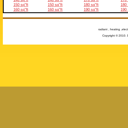
150 sq"ft
150 sq"ft
180 sq"ft
180 
160 sq"ft
160 sq"ft
190 sq"ft
190 
radiant , heating ,elect
Copyright © 2010. 