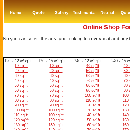
Home
Quote
Gallery
Testimonial
Netmat
Qui
Online Shop For
No you can select the area you looking to cover/heat and buy
120 v 12 w/sq"ft
120 v 15 w/sq"ft
240 v 12 w/sq"ft
240 v 15 w
10 sq"ft
10 sq"ft
40 sq"ft
40 s
20 sq"ft
20 sq"ft
50 sq"ft
50 s
30 sq"ft
30 sq"ft
60 sq"ft
60 s
40 sq"ft
40 sq"ft
70 sq"ft
70 s
50 sq"ft
50 sq"ft
80 sq"ft
80 s
60 sq"ft
60 sq"ft
90 sq"ft
90 s
70 sq"ft
70 sq"ft
100 sq"ft
100 
80 sq"ft
80 sq"ft
110 sq"ft
110 
90 sq"ft
90 sq"ft
120 sq"ft
120 
100 sq"ft
100 sq"ft
130 sq"ft
130 
110 sq"ft
100 sq"ft
140 sq"ft
140 
120 sq"ft
120 sq"ft
150 sq"ft
150 
130 sq"ft
130 sq"ft
160 sq"ft
160 
140 sq"ft
140 sq"ft
170 sq"ft
170 