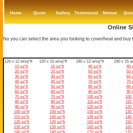
Home
Quote
Gallery
Testimonial
Netmat
Qui
Online S
No you can select the area you looking to cover/heat and buy
120 v 12 w/sq"ft
120 v 15 w/sq"ft
240 v 12 w/sq"ft
240 v 15 w
10 sq"ft
10 sq"ft
40 sq"ft
40 s
20 sq"ft
20 sq"ft
50 sq"ft
50 s
30 sq"ft
30 sq"ft
60 sq"ft
60 s
40 sq"ft
40 sq"ft
70 sq"ft
70 s
50 sq"ft
50 sq"ft
80 sq"ft
80 s
60 sq"ft
60 sq"ft
90 sq"ft
90 s
70 sq"ft
70 sq"ft
100 sq"ft
100 
80 sq"ft
80 sq"ft
110 sq"ft
110 
90 sq"ft
90 sq"ft
120 sq"ft
120 
100 sq"ft
100 sq"ft
130 sq"ft
130 
110 sq"ft
100 sq"ft
140 sq"ft
140 
120 sq"ft
120 sq"ft
150 sq"ft
150 
130 sq"ft
130 sq"ft
160 sq"ft
160 
140 sq"ft
140 sq"ft
170 sq"ft
170 