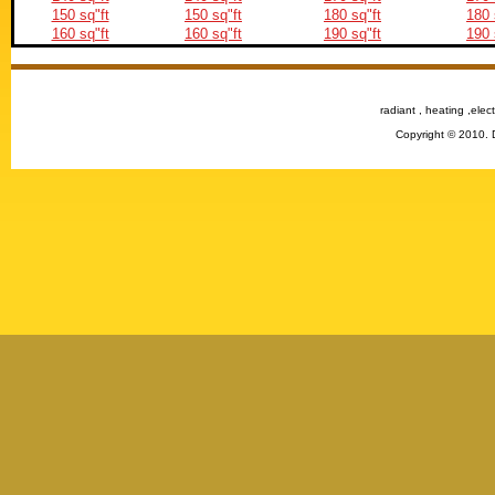
150 sq"ft
150 sq"ft
180 sq"ft
180 
160 sq"ft
160 sq"ft
190 sq"ft
190 
radiant , heating ,elect
Copyright © 2010. 