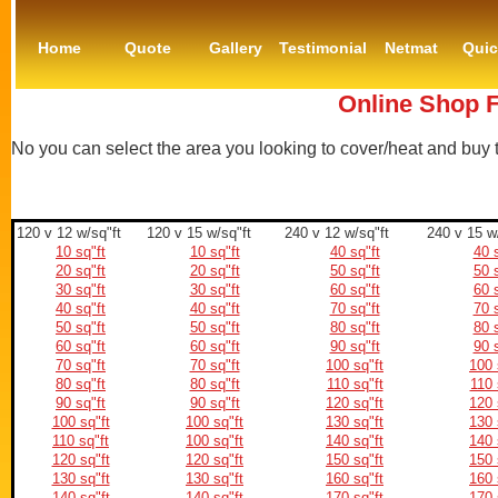
Home
Quote
Gallery
Testimonial
Netmat
Qui
Online Shop F
No you can select the area you looking to cover/heat and buy
120 v 12 w/sq"ft
120 v 15 w/sq"ft
240 v 12 w/sq"ft
240 v 15 w
10 sq"ft
10 sq"ft
40 sq"ft
40 s
20 sq"ft
20 sq"ft
50 sq"ft
50 s
30 sq"ft
30 sq"ft
60 sq"ft
60 s
40 sq"ft
40 sq"ft
70 sq"ft
70 s
50 sq"ft
50 sq"ft
80 sq"ft
80 s
60 sq"ft
60 sq"ft
90 sq"ft
90 s
70 sq"ft
70 sq"ft
100 sq"ft
100 
80 sq"ft
80 sq"ft
110 sq"ft
110 
90 sq"ft
90 sq"ft
120 sq"ft
120 
100 sq"ft
100 sq"ft
130 sq"ft
130 
110 sq"ft
100 sq"ft
140 sq"ft
140 
120 sq"ft
120 sq"ft
150 sq"ft
150 
130 sq"ft
130 sq"ft
160 sq"ft
160 
140 sq"ft
140 sq"ft
170 sq"ft
170 