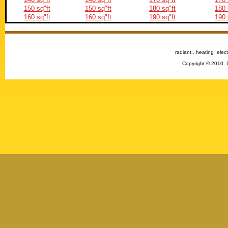
150 sq"ft
150 sq"ft
180 sq"ft
180 
160 sq"ft
160 sq"ft
190 sq"ft
190 
radiant , heating ,elect
Copyright © 2010. 