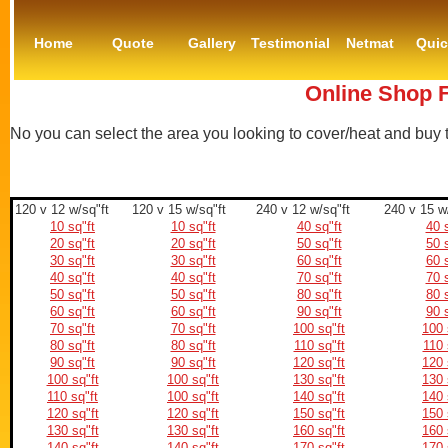
Home
Quote
Gallery
Testimonial
Netmat
Qui
Online Shop 
No you can select the area you looking to cover/heat and buy
120 v 12 w/sq"ft
120 v 15 w/sq"ft
240 v 12 w/sq"ft
240 v 15 w
10 sq"ft
10 sq"ft
40 sq"ft
40 s
20 sq"ft
20 sq"ft
50 sq"ft
50 s
30 sq"ft
30 sq"ft
60 sq"ft
60 s
40 sq"ft
40 sq"ft
70 sq"ft
70 s
50 sq"ft
50 sq"ft
80 sq"ft
80 s
60 sq"ft
60 sq"ft
90 sq"ft
90 s
70 sq"ft
70 sq"ft
100 sq"ft
100 
80 sq"ft
80 sq"ft
110 sq"ft
110 
90 sq"ft
90 sq"ft
120 sq"ft
120 
100 sq"ft
100 sq"ft
130 sq"ft
130 
110 sq"ft
100 sq"ft
140 sq"ft
140 
120 sq"ft
120 sq"ft
150 sq"ft
150 
130 sq"ft
130 sq"ft
160 sq"ft
160 
140 sq"ft
140 sq"ft
170 sq"ft
170 