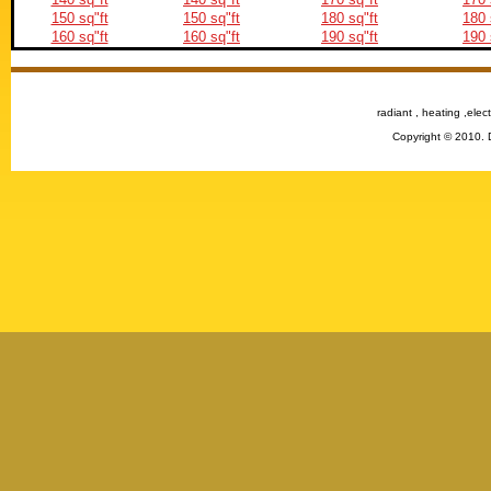
150 sq"ft
150 sq"ft
180 sq"ft
180 
160 sq"ft
160 sq"ft
190 sq"ft
190 
radiant , heating ,elect
Copyright © 2010. 