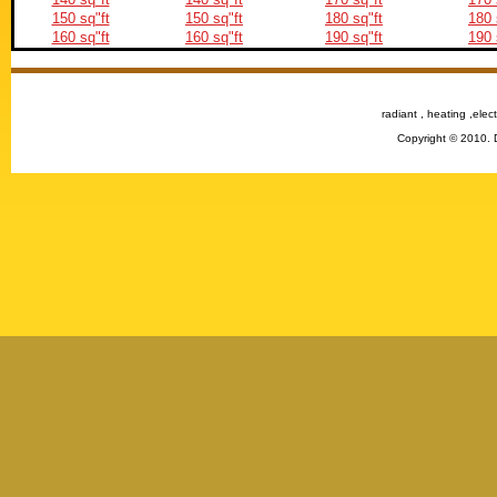
150 sq"ft
150 sq"ft
180 sq"ft
180 
160 sq"ft
160 sq"ft
190 sq"ft
190 
radiant , heating ,elect
Copyright © 2010. 