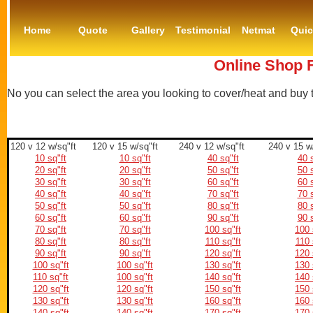
Home
Quote
Gallery
Testimonial
Netmat
Qui
Online Shop 
No you can select the area you looking to cover/heat and buy
120 v 12 w/sq"ft
120 v 15 w/sq"ft
240 v 12 w/sq"ft
240 v 15 w
10 sq"ft
10 sq"ft
40 sq"ft
40 s
20 sq"ft
20 sq"ft
50 sq"ft
50 s
30 sq"ft
30 sq"ft
60 sq"ft
60 s
40 sq"ft
40 sq"ft
70 sq"ft
70 s
50 sq"ft
50 sq"ft
80 sq"ft
80 s
60 sq"ft
60 sq"ft
90 sq"ft
90 s
70 sq"ft
70 sq"ft
100 sq"ft
100 
80 sq"ft
80 sq"ft
110 sq"ft
110 
90 sq"ft
90 sq"ft
120 sq"ft
120 
100 sq"ft
100 sq"ft
130 sq"ft
130 
110 sq"ft
100 sq"ft
140 sq"ft
140 
120 sq"ft
120 sq"ft
150 sq"ft
150 
130 sq"ft
130 sq"ft
160 sq"ft
160 
140 sq"ft
140 sq"ft
170 sq"ft
170 