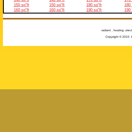
150 sq"ft
150 sq"ft
180 sq"ft
180 
160 sq"ft
160 sq"ft
190 sq"ft
190 
radiant , heating ,elect
Copyright © 2010. 