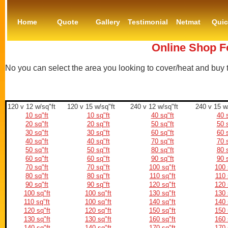
Home
Quote
Gallery
Testimonial
Netmat
Qui
Online Shop Fo
No you can select the area you looking to cover/heat and buy
120 v 12 w/sq"ft
120 v 15 w/sq"ft
240 v 12 w/sq"ft
240 v 15 w
10 sq"ft
10 sq"ft
40 sq"ft
40 s
20 sq"ft
20 sq"ft
50 sq"ft
50 s
30 sq"ft
30 sq"ft
60 sq"ft
60 s
40 sq"ft
40 sq"ft
70 sq"ft
70 s
50 sq"ft
50 sq"ft
80 sq"ft
80 s
60 sq"ft
60 sq"ft
90 sq"ft
90 s
70 sq"ft
70 sq"ft
100 sq"ft
100 
80 sq"ft
80 sq"ft
110 sq"ft
110 
90 sq"ft
90 sq"ft
120 sq"ft
120 
100 sq"ft
100 sq"ft
130 sq"ft
130 
110 sq"ft
100 sq"ft
140 sq"ft
140 
120 sq"ft
120 sq"ft
150 sq"ft
150 
130 sq"ft
130 sq"ft
160 sq"ft
160 
140 sq"ft
140 sq"ft
170 sq"ft
170 