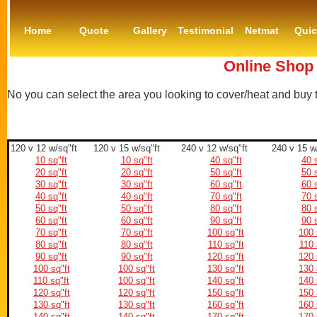
Home
Quote
Gallery
Testimonial
Netmat
Qui
Online Shop 
No you can select the area you looking to cover/heat and buy
120 v 12 w/sq"ft
120 v 15 w/sq"ft
240 v 12 w/sq"ft
240 v 15 w
10 sq"ft
10 sq"ft
40 sq"ft
40 s
20 sq"ft
20 sq"ft
50 sq"ft
50 s
30 sq"ft
30 sq"ft
60 sq"ft
60 s
40 sq"ft
40 sq"ft
70 sq"ft
70 s
50 sq"ft
50 sq"ft
80 sq"ft
80 s
60 sq"ft
60 sq"ft
90 sq"ft
90 s
70 sq"ft
70 sq"ft
100 sq"ft
100 
80 sq"ft
80 sq"ft
110 sq"ft
110 
90 sq"ft
90 sq"ft
120 sq"ft
120 
100 sq"ft
100 sq"ft
130 sq"ft
130 
110 sq"ft
100 sq"ft
140 sq"ft
140 
120 sq"ft
120 sq"ft
150 sq"ft
150 
130 sq"ft
130 sq"ft
160 sq"ft
160 
140 sq"ft
140 sq"ft
170 sq"ft
170 