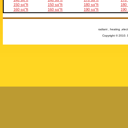
150 sq"ft
150 sq"ft
180 sq"ft
180 
160 sq"ft
160 sq"ft
190 sq"ft
190 
radiant , heating ,elect
Copyright © 2010. 